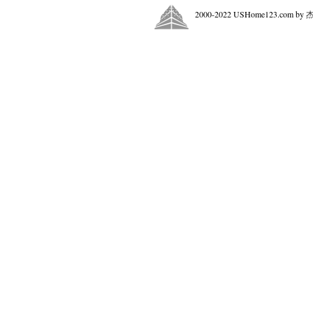
2000-2022 USHome123.com by
购房合约被双
5.
双方达成协议
a.
订金送交公証
b.
签署过户正式
c.
提出贷款申请
6.
提交贷款公司要
般有头款证明、
房屋检查保护
7. “
房检有效期内
a.
的各项状况，经
买主审查及签
b.
准备好火险保
c.
贷款保护期
完
8. “
”