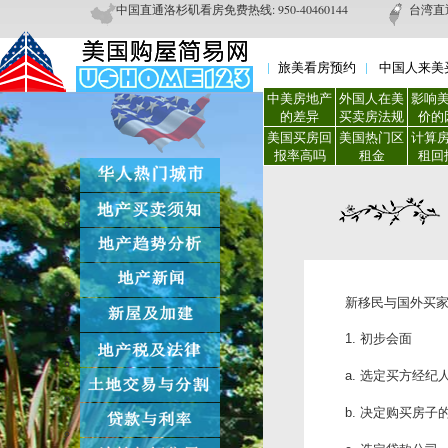
中国直通洛杉矶看房免费热线: 950-40460144
台湾直通
旅美看房预约
中国人来美
中美房地产
外国人在美
影响
的差异
买卖房法规
价的
美国买房回
美国热门区
计算
报率高吗
租金
租回
新移民与国外买
初步会面
1.
选定买方经纪
a.
决定购买房子
b.