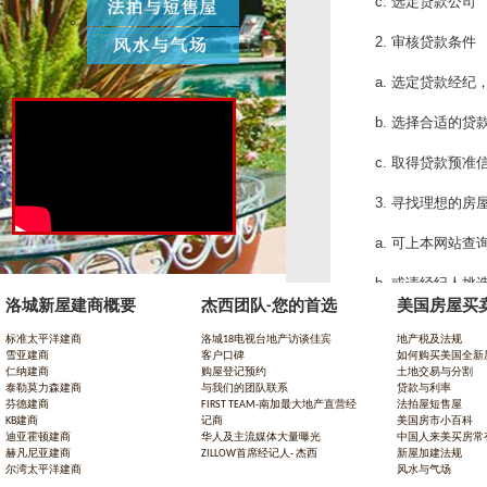
选定贷款公司
c.
审核贷款条件
2.
选定贷款经纪
a.
选择合适的贷
b.
取得贷款预准
c.
寻找理想的房
3.
可上本网站查
a.
或请经纪人挑
b.
洛城新屋建商概要
杰西团队-您的首选
美国房屋买
找到合适的房
4.
标准太平洋建商
洛城18电视台地产访谈佳宾
地产税及法规
雪亚建商
客户口碑
如何购买美国全新
挑选出喜欢的
a.
仁纳建商
购屋登记预约
土地交易与分割
泰勒莫力森建商
与我们的团队联系
贷款与利率
经纪人解说购
b.
芬德建商
FIRST TEAM-南加最大地产直营经
法拍屋短售屋
KB建商
记商
美国房市小百科
迪亚霍顿建商
华人及主流媒体大量曝光
中国人来美买房常
发出合约书同
c.
赫凡尼亚建商
ZILLOW首席经记人- 杰西
新屋加建法规
尔湾太平洋建商
风水与气场
卖主对不同意
d.