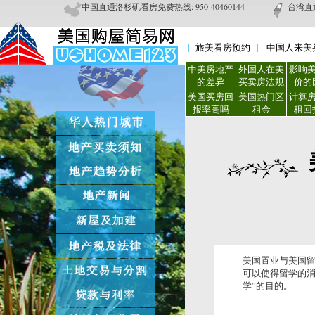
中国直通洛杉矶看房免费热线: 950-40460144
台湾直通
旅美看房预约
中国人来美
中美房地产
外国人在美
影响
的差异
买卖房法规
价的
美国买房回
美国热门区
计算
报率高吗
租金
租回
美国置业与美国
可以使得留学的消
学”的目的。