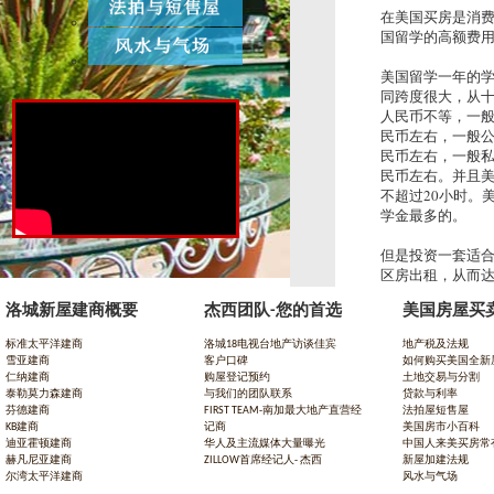
在美国买房是消
国留学的高额费
美国留学一年的
同跨度很大，从
人民币不等，一般
民币左右，一般公立
民币左右，一般私立
民币左右。并且
不超过20小时。
学金最多的。
但是投资一套适
区房出租，从而达
甚至还能从中赚
洛城新屋建商概要
杰西团队-您的首选
美国房屋买
全其美的办法。
标准太平洋建商
洛城18电视台地产访谈佳宾
地产税及法规
雪亚建商
客户口碑
如何购买美国全新
仁纳建商
购屋登记预约
土地交易与分割
泰勒莫力森建商
与我们的团队联系
贷款与利率
芬德建商
FIRST TEAM-南加最大地产直营经
法拍屋短售屋
KB建商
记商
美国房市小百科
迪亚霍顿建商
华人及主流媒体大量曝光
中国人来美买房常
赫凡尼亚建商
ZILLOW首席经记人- 杰西
新屋加建法规
尔湾太平洋建商
风水与气场